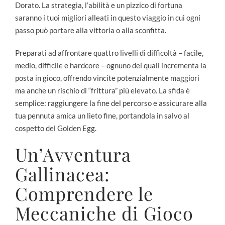
Dorato. La strategia, l’abilità e un pizzico di fortuna
saranno i tuoi migliori alleati in questo viaggio in cui ogni
passo può portare alla vittoria o alla sconfitta.
Preparati ad affrontare quattro livelli di difficoltà – facile,
medio, difficile e hardcore – ognuno dei quali incrementa la
posta in gioco, offrendo vincite potenzialmente maggiori
ma anche un rischio di “frittura” più elevato. La sfida è
semplice: raggiungere la fine del percorso e assicurare alla
tua pennuta amica un lieto fine, portandola in salvo al
cospetto del Golden Egg.
Un’Avventura
Gallinacea:
Comprendere le
Meccaniche di Gioco