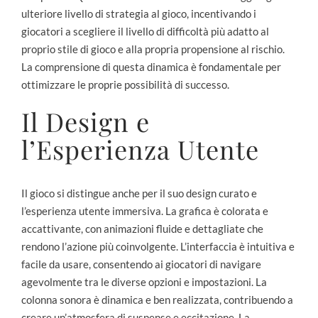
ulteriore livello di strategia al gioco, incentivando i
giocatori a scegliere il livello di difficoltà più adatto al
proprio stile di gioco e alla propria propensione al rischio.
La comprensione di questa dinamica è fondamentale per
ottimizzare le proprie possibilità di successo.
Il Design e
l’Esperienza Utente
Il gioco si distingue anche per il suo design curato e
l’esperienza utente immersiva. La grafica è colorata e
accattivante, con animazioni fluide e dettagliate che
rendono l’azione più coinvolgente. L’interfaccia è intuitiva e
facile da usare, consentendo ai giocatori di navigare
agevolmente tra le diverse opzioni e impostazioni. La
colonna sonora è dinamica e ben realizzata, contribuendo a
creare un’atmosfera di suspense e eccitazione. La