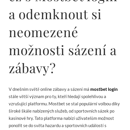
a odemknout si
neomezené
možnosti sázení a
zábavy?
V dnešním světě online zábavy a sázení má
mostbet login
stále větší význam pro ty, kteří hledají spolehlivou a
vzrušující platformu. Mostbet se stal populární volbou díky
široké škále nabízených služeb, od sportovních sázek po
kasinové hry. Tato platforma nabízí uživatelům možnost
ponořit se do světa hazardu a sportovních událostí s