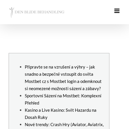
Skip
to
content
Připravte se na vzrušení a výhry – jak
snadno a bezpečně vstoupit do světa
Mostbet cz s Mostbet login a odemknout
si neomezené možnosti sázení a zábavy?
Sportovní Sázení na Mostbet: Komplexní
Přehled
Kasino a Live Kasino: Svět Hazardu na
Dosah Ruky
Nové trendy: Crash Hry (Aviator, Aviatrix,