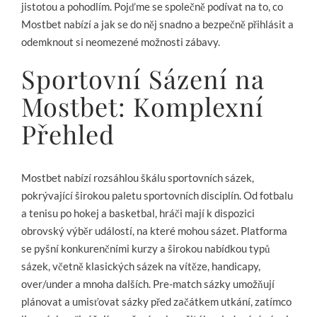
jistotou a pohodlím. Pojďme se společně podívat na to, co
Mostbet nabízí a jak se do něj snadno a bezpečně přihlásit a
odemknout si neomezené možnosti zábavy.
Sportovní Sázení na
Mostbet: Komplexní
Přehled
Mostbet nabízí rozsáhlou škálu sportovních sázek,
pokrývající širokou paletu sportovních disciplín. Od fotbalu
a tenisu po hokej a basketbal, hráči mají k dispozici
obrovský výběr událostí, na které mohou sázet. Platforma
se pyšní konkurenčními kurzy a širokou nabídkou typů
sázek, včetně klasických sázek na vítěze, handicapy,
over/under a mnoha dalších. Pre-match sázky umožňují
plánovat a umisťovat sázky před začátkem utkání, zatímco