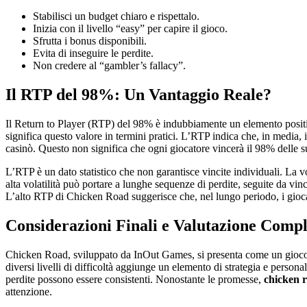
Stabilisci un budget chiaro e rispettalo.
Inizia con il livello “easy” per capire il gioco.
Sfrutta i bonus disponibili.
Evita di inseguire le perdite.
Non credere al “gambler’s fallacy”.
Il RTP del 98%: Un Vantaggio Reale?
Il Return to Player (RTP) del 98% è indubbiamente un elemento positiv
significa questo valore in termini pratici. L’RTP indica che, in media, 
casinò. Questo non significa che ogni giocatore vincerà il 98% delle 
L’RTP è un dato statistico che non garantisce vincite individuali. La vo
alta volatilità può portare a lunghe sequenze di perdite, seguite da vin
L’alto RTP di Chicken Road suggerisce che, nel lungo periodo, i gioca
Considerazioni Finali e Valutazione Compl
Chicken Road, sviluppato da InOut Games, si presenta come un gioco d
diversi livelli di difficoltà aggiunge un elemento di strategia e personal
perdite possono essere consistenti. Nonostante le promesse,
chicken r
attenzione.