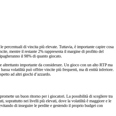
percentuali di vincita più elevate. Tuttavia, è importante capire cosa
ncite, mentre il restante 2% rappresenta il margine di profitto del
ripagheranno il 98% di quanto giocato.
ttore altrettanto importante da considerare. Un gioco con un alto RTP ma
ssa volatilità può offrire vincite più frequenti, ma di entità inferiore.
petto ad altri giochi d’azzardo.
ette un buon ritorno per i giocatori. La possibilità di scegliere tra
, soprattutto nei livelli più elevati, dove la volatilità è maggiore e le
vitando di inseguire le perdite e gestendo il proprio budget con