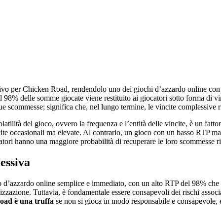
o per Chicken Road, rendendolo uno dei giochi d’azzardo online con le 
il 98% delle somme giocate viene restituito ai giocatori sotto forma di vi
sue scommesse; significa che, nel lungo termine, le vincite complessive 
latilità del gioco, ovvero la frequenza e l’entità delle vincite, è un fa
cite occasionali ma elevate. Al contrario, un gioco con un basso RTP ma ba
tori hanno una maggiore probabilità di recuperare le loro scommesse ris
essiva
’azzardo online semplice e immediato, con un alto RTP del 98% che prom
izzazione. Tuttavia, è fondamentale essere consapevoli dei rischi associati
oad è una truffa
se non si gioca in modo responsabile e consapevole, e