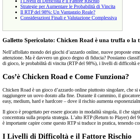
I Livelli di Difficoltà e il Fattore Rischio
Strategie per Aumentare le Probabilità di Vincita
Il RTP del 98%: Un Vantaggio Reale?
Considerazioni Finali e Valutazione Complessiva
Galletto Spericolato: Chicken Road è una truffa o la
Nell’affollato mondo dei giochi d’azzardo online, nuove proposte em
attenzione. Ma è davvero un gioco degno di fiducia? Possiamo classifi
di gioco, le probabilità di vincita (RTP del 98%), i livelli di difficoltà
Cos’è Chicken Road e Come Funziona?
Chicken Road è un gioco d’azzardo online piuttosto singolare, che si d
raggiungere un uovo dorato alla fine. Durante il cammino, il giocatore de
easy, medium, hard e hardcore – dove il rischio aumenta esponenzialm
Il gioco è progettato per essere giocato in modalità singola, il che sig
concentrata sulla propria strategia. L’alto RTP (Return to Player) del 
è importante capire come questo RTP si traduce in pratica, tenendo con
I Livelli di Difficoltà e il Fattore Rischio