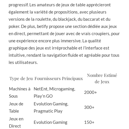
progressif. Les amateurs de jeux de table apprécieront
également la variété de propositions, avec plusieurs
versions de la roulette, du blackjack, du baccarat et du
poker. De plus, betify propose une section dédiée aux jeux
en direct, permettant de jouer avec de vrais croupiers, pour
une expérience encore plus immersive. La qualité
graphique des jeux est irréprochable et l’interface est
intuitive, rendant la navigation fluide et agréable pour tous
les utilisateurs.
Nombre Estimé
Type de Jeu
Fournisseurs Principaux
de Jeux
Machines à
NetEnt, Microgaming,
2000+
Sous
Play’n GO
Jeux de
Evolution Gaming,
300+
Table
Pragmatic Play
Jeux en
Evolution Gaming
150+
Direct