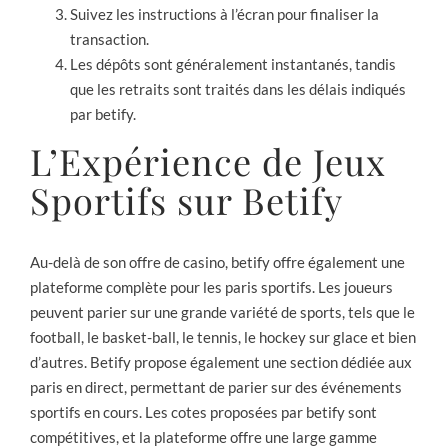
Suivez les instructions à l’écran pour finaliser la
transaction.
Les dépôts sont généralement instantanés, tandis
que les retraits sont traités dans les délais indiqués
par betify.
L’Expérience de Jeux
Sportifs sur Betify
Au-delà de son offre de casino, betify offre également une
plateforme complète pour les paris sportifs. Les joueurs
peuvent parier sur une grande variété de sports, tels que le
football, le basket-ball, le tennis, le hockey sur glace et bien
d’autres. Betify propose également une section dédiée aux
paris en direct, permettant de parier sur des événements
sportifs en cours. Les cotes proposées par betify sont
compétitives, et la plateforme offre une large gamme