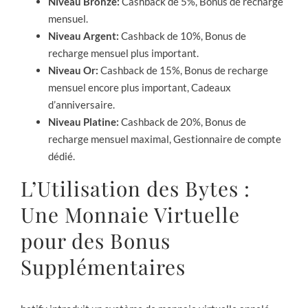
Niveau Bronze:
Cashback de 5%, Bonus de recharge
mensuel.
Niveau Argent:
Cashback de 10%, Bonus de
recharge mensuel plus important.
Niveau Or:
Cashback de 15%, Bonus de recharge
mensuel encore plus important, Cadeaux
d’anniversaire.
Niveau Platine:
Cashback de 20%, Bonus de
recharge mensuel maximal, Gestionnaire de compte
dédié.
L’Utilisation des Bytes :
Une Monnaie Virtuelle
pour des Bonus
Supplémentaires