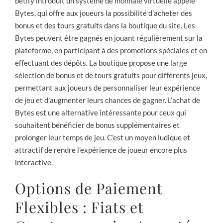
betify introduit un système de monnaie virtuelle appelé
Bytes, qui offre aux joueurs la possibilité d’acheter des
bonus et des tours gratuits dans la boutique du site. Les
Bytes peuvent être gagnés en jouant régulièrement sur la
plateforme, en participant à des promotions spéciales et en
effectuant des dépôts. La boutique propose une large
sélection de bonus et de tours gratuits pour différents jeux,
permettant aux joueurs de personnaliser leur expérience
de jeu et d’augmenter leurs chances de gagner. L’achat de
Bytes est une alternative intéressante pour ceux qui
souhaitent bénéficier de bonus supplémentaires et
prolonger leur temps de jeu. C’est un moyen ludique et
attractif de rendre l’expérience de joueur encore plus
interactive.
Options de Paiement
Flexibles : Fiats et