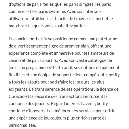
d’options de paris, telles que les paris simples, les paris
combinés et les paris système. Avec son interface
utilisateur intuitive, il est facile de trouver le sport et le
match sur lesquels vous souhaitez parier.
En conclusion, betify se positionne comme une plateforme
de divertissement en ligne de premier plan, offrant une
expérience complète et immersive pour les amateurs de
casino et de paris sportifs. Avec son vaste catalogue de
jeux, son programme VIP attractif, ses options de paiement
flexibles et son équipe de support client compétente, betify
a tous les atouts pour satisfaire les joueurs les plus
exigeants. La transparence de ses opérations, la licence de
Curaçao et la sécurité des transactions renforcent la
confiance des joueurs. Regardant vers l’avenir, betify
continue d’innover et d’améliorer ses services pour offrir
une expérience de jeu toujours plus enrichissante et
personnalisée.