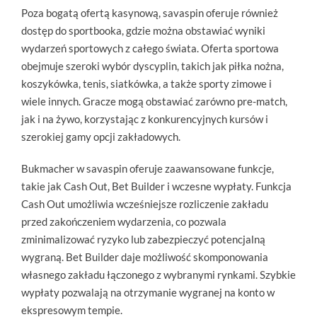
Poza bogatą ofertą kasynową, savaspin oferuje również
dostęp do sportbooka, gdzie można obstawiać wyniki
wydarzeń sportowych z całego świata. Oferta sportowa
obejmuje szeroki wybór dyscyplin, takich jak piłka nożna,
koszykówka, tenis, siatkówka, a także sporty zimowe i
wiele innych. Gracze mogą obstawiać zarówno pre-match,
jak i na żywo, korzystając z konkurencyjnych kursów i
szerokiej gamy opcji zakładowych.
Bukmacher w savaspin oferuje zaawansowane funkcje,
takie jak Cash Out, Bet Builder i wczesne wypłaty. Funkcja
Cash Out umożliwia wcześniejsze rozliczenie zakładu
przed zakończeniem wydarzenia, co pozwala
zminimalizować ryzyko lub zabezpieczyć potencjalną
wygraną. Bet Builder daje możliwość skomponowania
własnego zakładu łączonego z wybranymi rynkami. Szybkie
wypłaty pozwalają na otrzymanie wygranej na konto w
ekspresowym tempie.