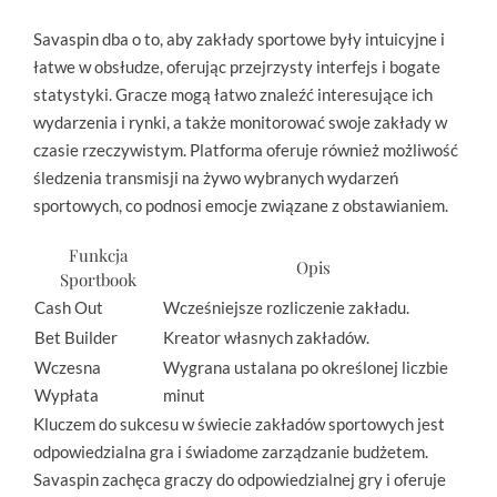
Savaspin dba o to, aby zakłady sportowe były intuicyjne i
łatwe w obsłudze, oferując przejrzysty interfejs i bogate
statystyki. Gracze mogą łatwo znaleźć interesujące ich
wydarzenia i rynki, a także monitorować swoje zakłady w
czasie rzeczywistym. Platforma oferuje również możliwość
śledzenia transmisji na żywo wybranych wydarzeń
sportowych, co podnosi emocje związane z obstawianiem.
Funkcja
Opis
Sportbook
Cash Out
Wcześniejsze rozliczenie zakładu.
Bet Builder
Kreator własnych zakładów.
Wczesna
Wygrana ustalana po określonej liczbie
Wypłata
minut
Kluczem do sukcesu w świecie zakładów sportowych jest
odpowiedzialna gra i świadome zarządzanie budżetem.
Savaspin zachęca graczy do odpowiedzialnej gry i oferuje