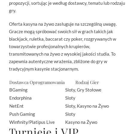
propozycji, sortując je według dostawcy, tematu lub rodzaju
gry.
Oferta kasyna na żywo zasługuje na szczególną uwagę.
Gracze mogą spróbować swoich sił w grach takich jak
blackjack, ruletka, baccarat czy poker, rozgrywanych w
towarzystwie profesjonalnych krupierów,
transmitowanych na żywo z wysokiej jakości studia. To
zapewnia autentyczne wrażenia, zbliżone do gry w
tradycyjnym kasynie stacjonarnym.
Dostawca Oprogramowania
Rodzaj Gier
BGaming
Sloty, Gry Stołowe
Endorphina
Sloty
NetEnt
Sloty, Kasyno na Żywo
Push Gaming
Sloty
Winfinity/Platipus Live
Kasyno na Żywo
Turnieje i VIP