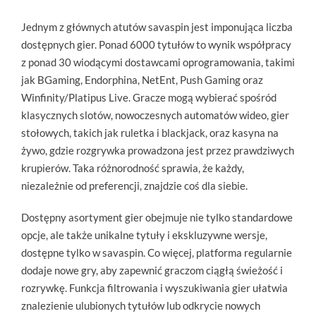
Jednym z głównych atutów savaspin jest imponująca liczba
dostępnych gier. Ponad 6000 tytułów to wynik współpracy
z ponad 30 wiodącymi dostawcami oprogramowania, takimi
jak BGaming, Endorphina, NetEnt, Push Gaming oraz
Winfinity/Platipus Live. Gracze mogą wybierać spośród
klasycznych slotów, nowoczesnych automatów wideo, gier
stołowych, takich jak ruletka i blackjack, oraz kasyna na
żywo, gdzie rozgrywka prowadzona jest przez prawdziwych
krupierów. Taka różnorodność sprawia, że każdy,
niezależnie od preferencji, znajdzie coś dla siebie.
Dostępny asortyment gier obejmuje nie tylko standardowe
opcje, ale także unikalne tytuły i ekskluzywne wersje,
dostępne tylko w savaspin. Co więcej, platforma regularnie
dodaje nowe gry, aby zapewnić graczom ciągłą świeżość i
rozrywkę. Funkcja filtrowania i wyszukiwania gier ułatwia
znalezienie ulubionych tytułów lub odkrycie nowych