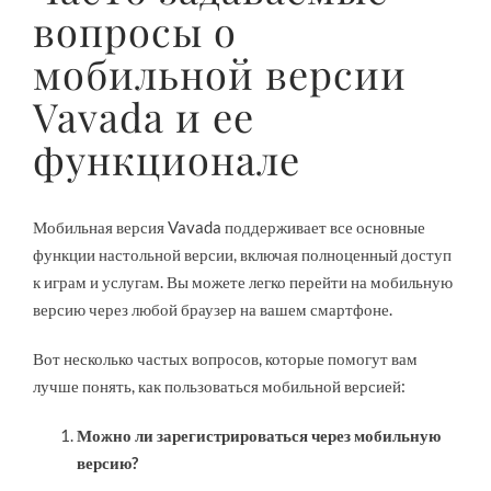
вопросы о
мобильной версии
Vavada и ее
функционале
Мобильная версия Vavada поддерживает все основные
функции настольной версии, включая полноценный доступ
к играм и услугам. Вы можете легко перейти на мобильную
версию через любой браузер на вашем смартфоне.
Вот несколько частых вопросов, которые помогут вам
лучше понять, как пользоваться мобильной версией:
Можно ли зарегистрироваться через мобильную
версию?