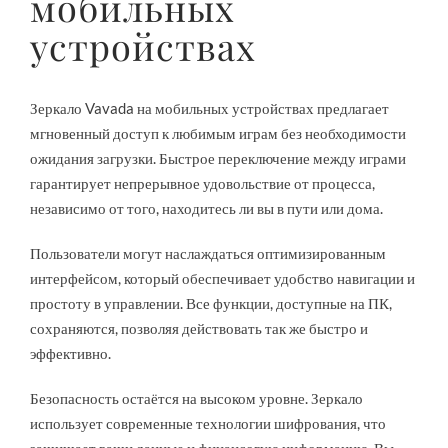
мобильных
устройствах
Зеркало Vavada на мобильных устройствах предлагает
мгновенный доступ к любимым играм без необходимости
ожидания загрузки. Быстрое переключение между играми
гарантирует непрерывное удовольствие от процесса,
независимо от того, находитесь ли вы в пути или дома.
Пользователи могут наслаждаться оптимизированным
интерфейсом, который обеспечивает удобство навигации и
простоту в управлении. Все функции, доступные на ПК,
сохраняются, позволяя действовать так же быстро и
эффективно.
Безопасность остаётся на высоком уровне. Зеркало
использует современные технологии шифрования, что