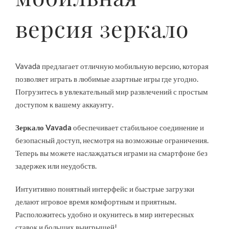
версия зеркало
Vavada предлагает отличную мобильную версию, которая
позволяет играть в любимые азартные игры где угодно.
Погрузитесь в увлекательный мир развлечений с простым
доступом к вашему аккаунту.
Зеркало Vavada
обеспечивает стабильное соединение и
безопасный доступ, несмотря на возможные ограничения.
Теперь вы можете наслаждаться играми на смартфоне без
задержек или неудобств.
Интуитивно понятный интерфейс и быстрые загрузки
делают игровое время комфортным и приятным.
Расположитесь удобно и окунитесь в мир интересных
ставок и больших выигрышей!