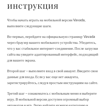
инструкция
Чтобы начать играть на мобильной версии Vavada,
выполните следующие шаги.
Во-первых, перейдите на официальную страницу Vavada
через браузер вашего мобильного устройства. Убедитесь,
что у вас стабильное интернет-соединение. После загрузки
сайта вы увидите адаптированный интерфейс, подходящий
для вашего экрана.
Второй шаг – выполните вход в свой аккаунт. Введите свои
данные для входа. Если у вас еще нет аккаунта,
зарегистрируйтесь, следуя простым инструкциям на сайте.
Третий шаг – ознакомьтесь с мобильным меню и выберите
игру. В мобильной версии доступен огромный выбор
автоматов и игр. Легко найдите нужную категорию и