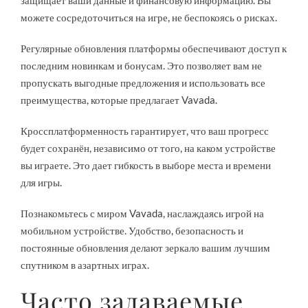
защищает ваши данные и финансовую информацию. Вы
можете сосредоточиться на игре, не беспокоясь о рисках.
Регулярные обновления платформы обеспечивают доступ к
последним новинкам и бонусам. Это позволяет вам не
пропускать выгодные предложения и использовать все
преимущества, которые предлагает Vavada.
Кроссплатформенность гарантирует, что ваш прогресс
будет сохранён, независимо от того, на каком устройстве
вы играете. Это дает гибкость в выборе места и времени
для игры.
Познакомьтесь с миром Vavada, наслаждаясь игрой на
мобильном устройстве. Удобство, безопасность и
постоянные обновления делают зеркало вашим лучшим
спутником в азартных играх.
Часто задаваемые