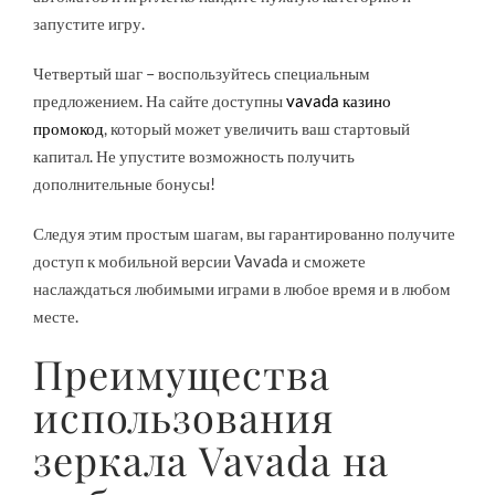
запустите игру.
Четвертый шаг – воспользуйтесь специальным
предложением. На сайте доступны
vavada казино
промокод
, который может увеличить ваш стартовый
капитал. Не упустите возможность получить
дополнительные бонусы!
Следуя этим простым шагам, вы гарантированно получите
доступ к мобильной версии Vavada и сможете
наслаждаться любимыми играми в любое время и в любом
месте.
Преимущества
использования
зеркала Vavada на